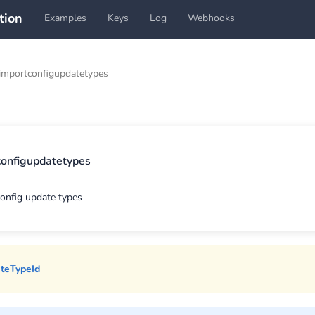
tion
Examples
Keys
Log
Webhooks
importconfigupdatetypes
configupdatetypes
 config update types
ateTypeId